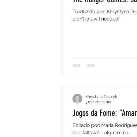
Traduzido por: Khrystyna Ts
didn’t know I needed.”...
Khrystyna Tsupryk
3 min de leitura
Jogos da Fome: “Aman
Editado por: Maria Rodrigues Jogos da Fome: “Amanhecer na Ceifa” ⭐⭐⭐⭐⭐ “É a peça do puzzle que eu nem s
que faltava.” - alguém na...