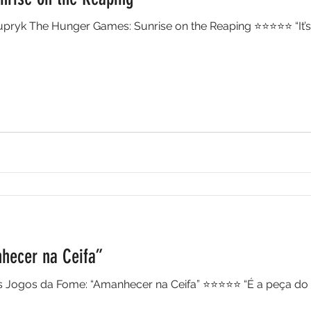
upryk The Hunger Games: Sunrise on the Reaping ⭐⭐⭐⭐⭐ “It’s t
hecer na Ceifa”
abia