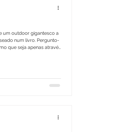
seado num livro. Pergunto-
esmo que seja apenas através
queles que alcançaram o