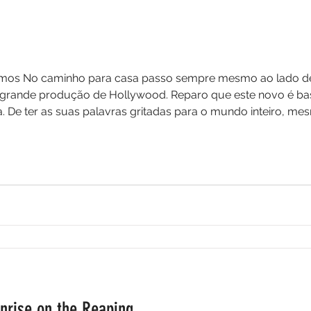
or gigantesco a
a grande produção de Hollywood. Reparo que este novo é ba
. De ter as suas palavras gritadas para o mundo inteiro, m
bre as possibilidades do futuro e o quão longe me sinto da
gunto-me se é s
nrise on the Reaping