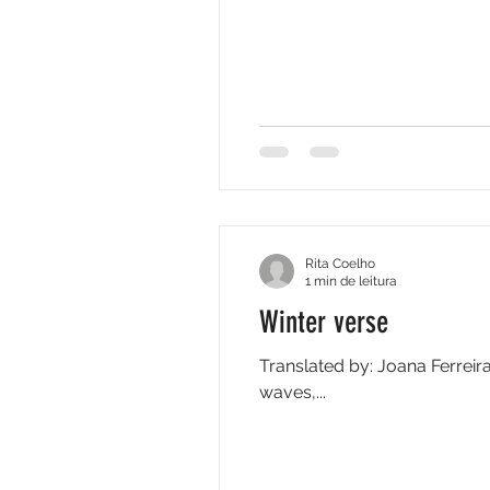
Rita Coelho
1 min de leitura
Winter verse
Translated by: Joana Ferreira in winterly January, I leave for the shore. from my countenance, I let icy tears fall. se
waves,...