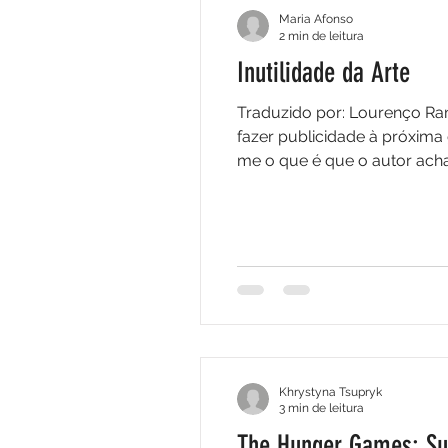
Maria Afonso
2 min de leitura
Inutilidade da Arte
Traduzido por: Lourenço Ramos No caminho para casa passo sempre mesmo ao lado de um outdo
fazer publicidade à próxim
me o que é que o autor acha
de um ecrã. Pergunto-me so
impensável. Ainda mais, per
Khrystyna Tsupryk
3 min de leitura
The Hunger Games: Su