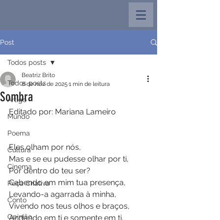
Post
Todos posts
Beatriz Brito
Todos posts
8 de nov. de 2025
1 min de leitura
Sombra
Artigo
Editado por: Mariana Lameiro 
Mundo
Poema
Eles olham por nós,
Cultura
Mas e se eu pudesse olhar por ti,
Cinema
Por dentro do teu ser?
Cabendo em mim tua presença,
Peça Criativa
Levando-a agarrada à minha,
Conto
Vivendo nos teus olhos e braços,
Opinião
Andando em ti e somente em ti.