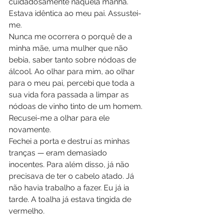
cuidadosamente naquela manhã. 
Estava idêntica ao meu pai. Assustei-
me.
Nunca me ocorrera o porquê de a 
minha mãe, uma mulher que não 
bebia, saber tanto sobre nódoas de 
álcool. Ao olhar para mim, ao olhar 
para o meu pai, percebi que toda a 
sua vida fora passada a limpar as 
nódoas de vinho tinto de um homem. 
Recusei-me a olhar para ele 
novamente.
Fechei a porta e destruí as minhas 
tranças — eram demasiado 
inocentes. Para além disso, já não 
precisava de ter o cabelo atado. Já 
não havia trabalho a fazer. Eu já ia 
tarde. A toalha já estava tingida de 
vermelho.