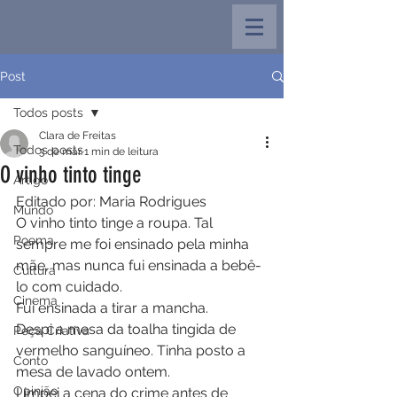
Post
Todos posts
Clara de Freitas
Todos posts
3 de mar.
1 min de leitura
O vinho tinto tinge
Artigo
Editado por: Maria Rodrigues
Mundo
O vinho tinto tinge a roupa. Tal 
Poema
sempre me foi ensinado pela minha 
mãe, mas nunca fui ensinada a bebê-
Cultura
lo com cuidado.
Cinema
Fui ensinada a tirar a mancha.
Despi a mesa da toalha tingida de 
Peça Criativa
vermelho sanguíneo. Tinha posto a 
Conto
mesa de lavado ontem.
Opinião
Limpei a cena do crime antes de 