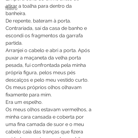
atirar a toalha para dentro da 
Teatro
banheira.
De repente, bateram à porta. 
Contrariada, saí da casa de banho e 
escondi os fragmentos da garrafa 
partida.
Arranjei o cabelo e abri a porta. Após 
puxar a maçaneta da velha porta 
pesada, fui confrontada pela minha 
própria figura, pelos meus pés 
descalços e pelo meu vestido curto.
Os meus próprios olhos olhavam 
fixamente para mim.
Era um espelho.
Os meus olhos estavam vermelhos, a 
minha cara cansada e coberta por 
uma fina camada de suor e o meu 
cabelo caía das tranças que fizera