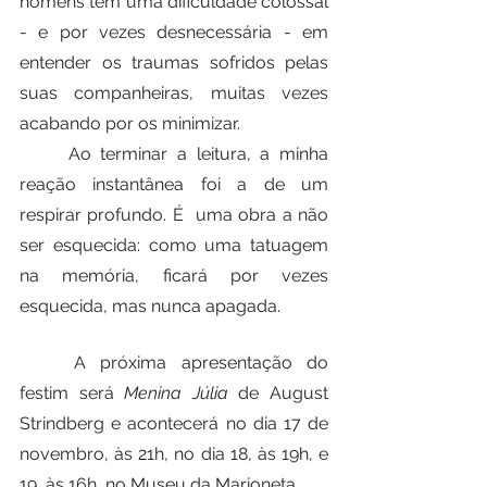
homens têm uma dificuldade colossal 
- e por vezes desnecessária - em 
entender os traumas sofridos pelas 
suas companheiras, muitas vezes 
acabando por os minimizar. 
	Ao terminar a leitura, a minha 
reação instantânea foi a de um 
respirar profundo. É  uma obra a não 
ser esquecida: como uma tatuagem 
na memória, ficará por vezes 
esquecida, mas nunca apagada.
	A próxima apresentação do 
festim será 
Menina Júlia
 de August 
Strindberg e acontecerá no dia 17 de 
novembro, às 21h, no dia 18, às 19h, e 
19, às 16h, no Museu da Marioneta.