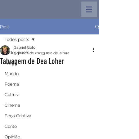
Post
Todos posts
Gabriel Goto
Todos posts
5 de nov. de 2023
3 min de leitura
Tatuagem de Dea Loher
Artigo
Mundo
Poema
Cultura
Cinema
Peça Criativa
Conto
Opinião