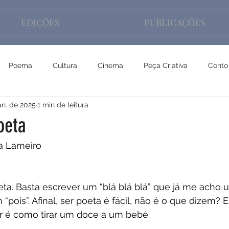
EDIÇÕES
PUBLICAÇÕES
Poema
Cultura
Cinema
Peça Criativa
Conto
an. de 2025
1 min de leitura
oeta
na Lameiro
oeta. Basta escrever um “blá blá blá” que já me acho 
 “pois”. Afinal, ser poeta é fácil, não é o que dizem? 
r é como tirar um doce a um bebé.