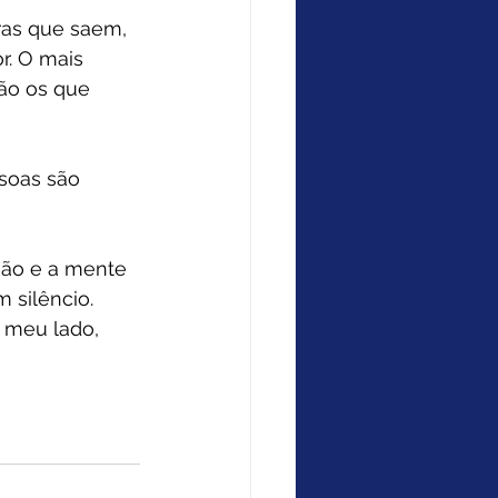
ras que saem, 
r. O mais 
ão os que 
soas são 
mão e a mente 
 silêncio. 
 meu lado, 