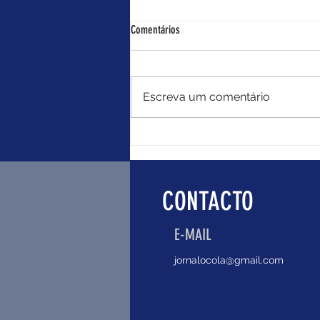
Something like that
Comentários
Editado por: Rita Costa Nate
always knew when he was
dreaming. It had become sort of
Escreva um comentário
a superpower. Tonight, the
bench he was sitting on was too
stiff, the ocean view too blue.
And, of course, she was
CONTACTO
E-MAIL
jornalocola@gmail.com