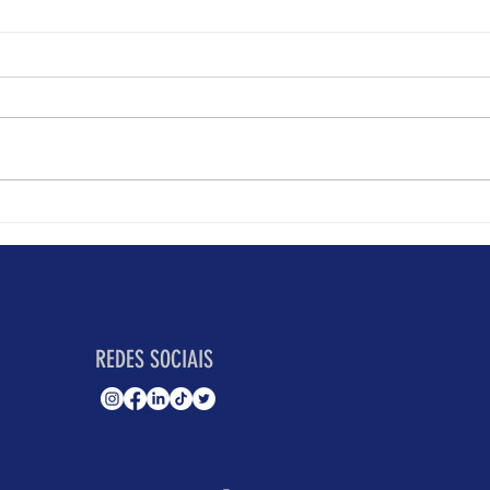
Estudantes reúnem-se na FLUL para
Festas
debater paz, direitos e justiça
Edita
internacional
No próximo dia 13 de maio, o
vida 
Anfiteatro III da Faculdade de
inte
Letras da Universidade de
liber
Lisboa (FLUL) recebe o
— e, 
“Encontro de Estudantes pela
os e
Paz”, uma iniciativa promovida
pela 
no âmbito do 20.º Festival Mund
REDES SOCIAIS