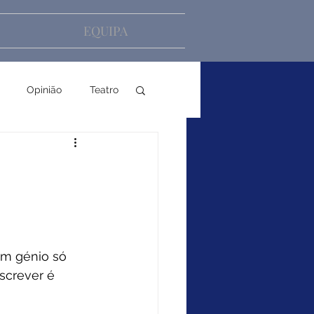
EQUIPA
Opinião
Teatro
um génio só 
Escrever é 